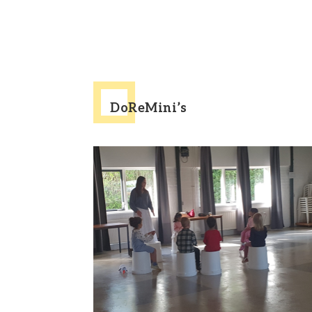
DoReMini’s